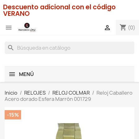
Descuento adicional con el código
VERANO
shopping_cart


(0)
search
MENÚ
Inicio
RELOJES
RELOJ COLMAR
Reloj Caballero
Acero dorado Esfera Marrón 001729
-15%