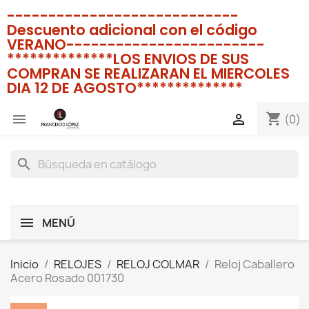
----------------------------
Descuento adicional con el código
VERANO------------------------
**************LOS ENVIOS DE SUS
COMPRAN SE REALIZARAN EL MIERCOLES
DIA 12 DE AGOSTO**************
shopping_cart


(0)
search
MENÚ
Inicio
RELOJES
RELOJ COLMAR
Reloj Caballero
Acero Rosado 001730