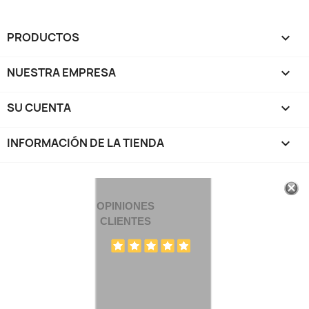
PRODUCTOS

NUESTRA EMPRESA

SU CUENTA

INFORMACIÓN DE LA TIENDA
keyboard_arrow_down
OPINIONES
CLIENTES