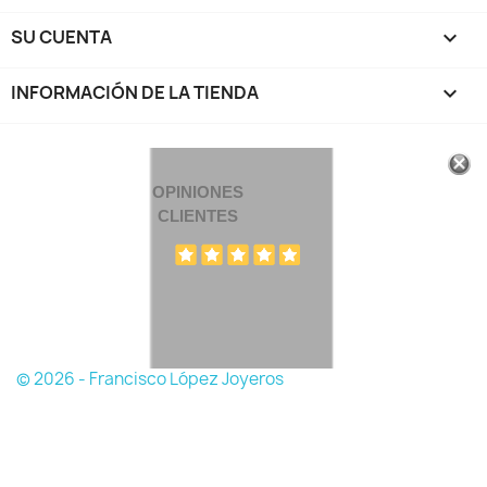
SU CUENTA

INFORMACIÓN DE LA TIENDA
keyboard_arrow_down
OPINIONES
CLIENTES
© 2026 - Francisco López Joyeros