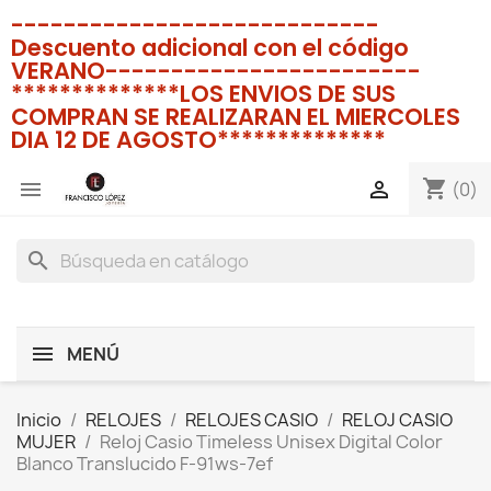
----------------------------
Descuento adicional con el código
VERANO------------------------
**************LOS ENVIOS DE SUS
COMPRAN SE REALIZARAN EL MIERCOLES
DIA 12 DE AGOSTO**************
shopping_cart


(0)
search
MENÚ
Inicio
RELOJES
RELOJES CASIO
RELOJ CASIO
MUJER
Reloj Casio Timeless Unisex Digital Color
Blanco Translucido F-91ws-7ef