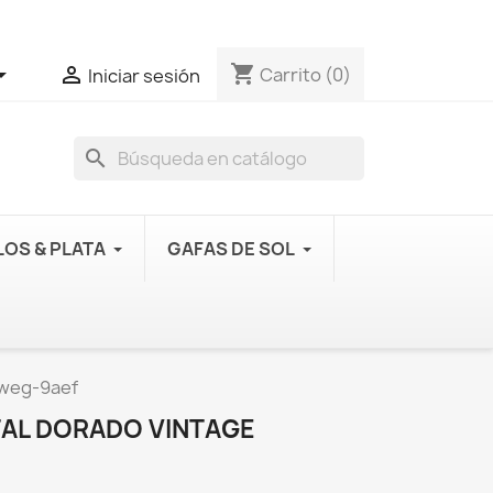
shopping_cart


Carrito
(0)
Iniciar sesión
search
OS & PLATA
GAFAS DE SOL
0weg-9aef
TAL DORADO VINTAGE