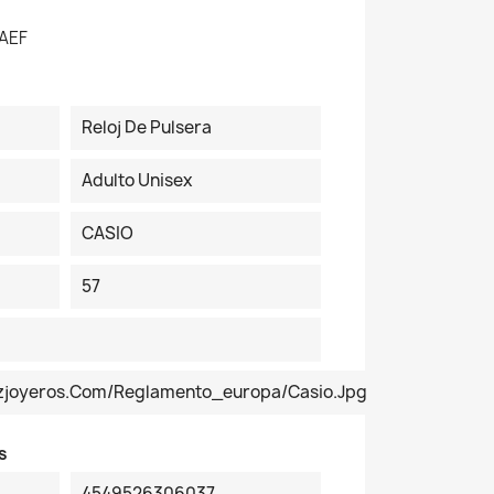
AEF
Reloj De Pulsera
Adulto Unisex
CASIO
57
ezjoyeros.com/reglamento_europa/Casio.jpg
s
4549526306037