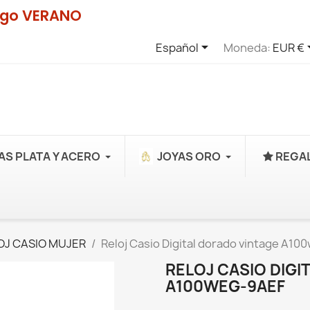
digo VERANO

Español
Moneda:
EUR €
AS PLATA Y ACERO
JOYAS ORO
REGAL
OJ CASIO MUJER
Reloj Casio Digital dorado vintage A10
RELOJ CASIO DIGI
A100WEG-9AEF