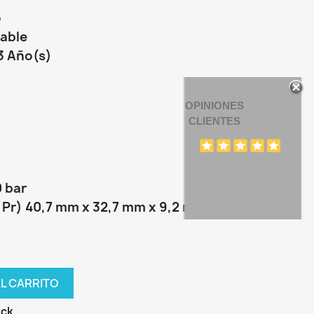
o
dable
 3 Año(s)
OPINIONES
CLIENTES
0 bar
 Pr) 40,7 mm x 32,7 mm x 9,2 mm
AL CARRITO
ock