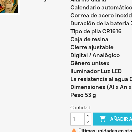

Calendario automátic
Correa de acero inoxi
Duración de la batería
Tipo de pila CR1616
Caja de resina
Cierre ajustable
Digital / Analógico
Género unisex
Iluminador Luz LED
La resistencia al agua 
Dimensiones (Al x An x
Peso 53 g
Cantidad

AÑADIR 

Últimas unidades en st