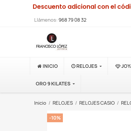
Descuento adicional con el có
Llámenos:
968 79 08 32
INICIO
RELOJES
JOY
ORO 9 KILATES
Inicio
RELOJES
RELOJES CASIO
REL
-10%