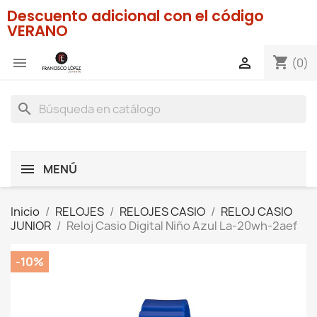
Descuento adicional con el código
VERANO
shopping_cart


(0)
search
MENÚ
Inicio
RELOJES
RELOJES CASIO
RELOJ CASIO
JUNIOR
Reloj Casio Digital Niño Azul La-20wh-2aef
-10%