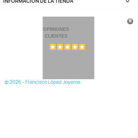
INFORMACIÓN DE LA TIENDA
keyboard_arrow_down
OPINIONES
CLIENTES
© 2026 - Francisco López Joyeros