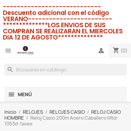
----------------------------
Descuento adicional con el código
VERANO------------------------
**************LOS ENVIOS DE SUS
COMPRAN SE REALIZARAN EL MIERCOLES
DIA 12 DE AGOSTO**************
shopping_cart


(0)
search
MENÚ
Inicio
RELOJES
RELOJES CASIO
RELOJ CASIO
HOMBRE
Reloj Casio 200m Acero Caballero Mtd-
1053d-1aves