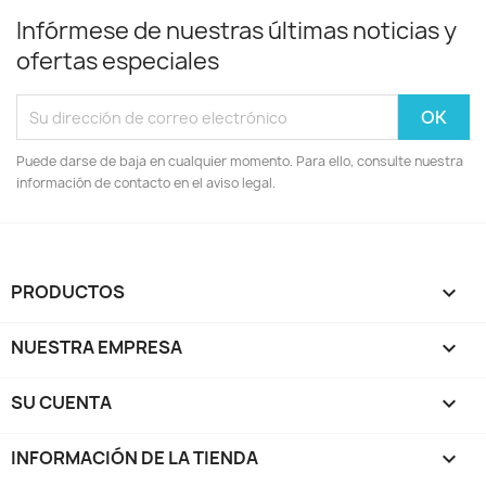
Infórmese de nuestras últimas noticias y
ofertas especiales
Puede darse de baja en cualquier momento. Para ello, consulte nuestra
información de contacto en el aviso legal.
PRODUCTOS

NUESTRA EMPRESA

SU CUENTA

INFORMACIÓN DE LA TIENDA
keyboard_arrow_down