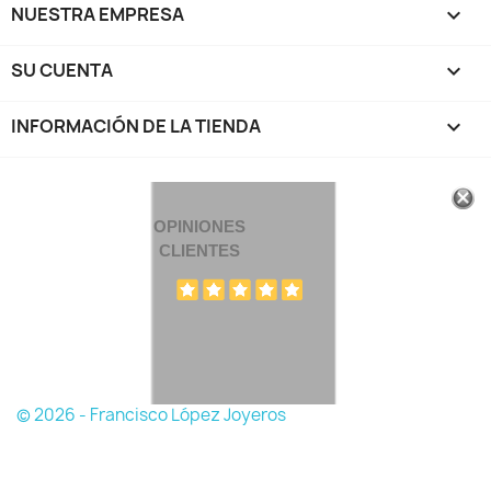
NUESTRA EMPRESA

SU CUENTA

INFORMACIÓN DE LA TIENDA
keyboard_arrow_down
OPINIONES
CLIENTES
© 2026 - Francisco López Joyeros