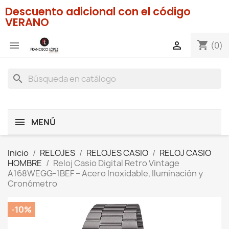
Descuento adicional con el código
VERANO
shopping_cart


(0)
search
MENÚ
Inicio
RELOJES
RELOJES CASIO
RELOJ CASIO
HOMBRE
Reloj Casio Digital Retro Vintage
A168WEGG-1BEF – Acero Inoxidable, Iluminación y
Cronómetro
-10%