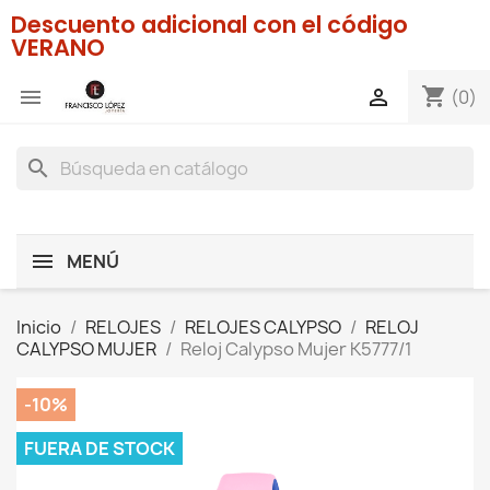
Descuento adicional con el código
VERANO
shopping_cart


(0)
search
MENÚ
Inicio
RELOJES
RELOJES CALYPSO
RELOJ
CALYPSO MUJER
Reloj Calypso Mujer K5777/1
-10%
FUERA DE STOCK