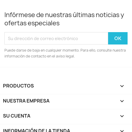
Infórmese de nuestras últimas noticias y
ofertas especiales
Puede darse de baja en cualquier momento. Para ello, consulte nuestra
información de contacto en el aviso legal.
PRODUCTOS

NUESTRA EMPRESA

SU CUENTA

INFORMACIÓN DE LA TIENDA
keyboard_arrow_down