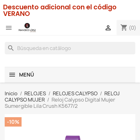
Descuento adicional con el código
VERANO
shopping_cart


(0)
search
MENÚ
Inicio
RELOJES
RELOJES CALYPSO
RELOJ
CALYPSO MUJER
Reloj Calypso Digital Mujer
Sumergible Lila Crush K5677/2
-10%