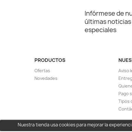
Infórmese de n
últimas noticias
especiales
PRODUCTOS
NUES
Ofertas
Aviso l
Novedades
Entreg
Quien
Pago 
Tipos 
Contá
Nuestra tienda usa cookies para mejorar la experien