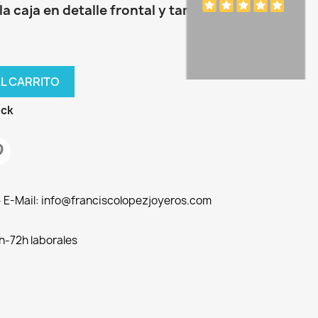
a caja en detalle frontal y también
AL CARRITO
ock
 - E-Mail: info@franciscolopezjoyeros.com
h-72h laborales