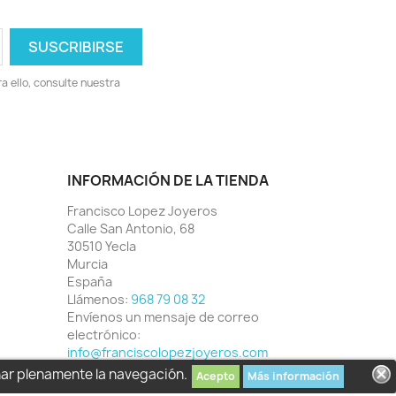
 ello, consulte nuestra
INFORMACIÓN DE LA TIENDA
Francisco Lopez Joyeros
Calle San Antonio, 68
30510 Yecla
Murcia
España
Llámenos:
968 79 08 32
Envíenos un mensaje de correo
electrónico:
info@franciscolopezjoyeros.com
har plenamente la navegación.
Acepto
Más información