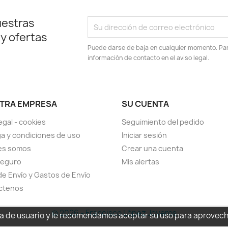
uestras
 y ofertas
Puede darse de baja en cualquier momento. Para
información de contacto en el aviso legal.
TRA EMPRESA
SU CUENTA
egal - cookies
Seguimiento del pedido
a y condiciones de uso
Iniciar sesión
es somos
Crear una cuenta
seguro
Mis alertas
de Envío y Gastos de Envío
ctenos
© 2026 - Francisco López Joyeros
cia de usuario y le recomendamos aceptar su uso para aprovec