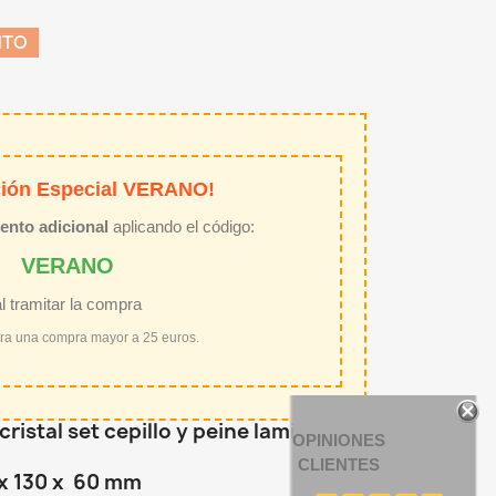
NTO
ión Especial VERANO!
ento adicional
aplicando el código:
VERANO
al tramitar la compra
ara una compra mayor a 25 euros.
cristal set cepillo y peine laminados
OPINIONES
CLIENTES
 x 130 x 60 mm