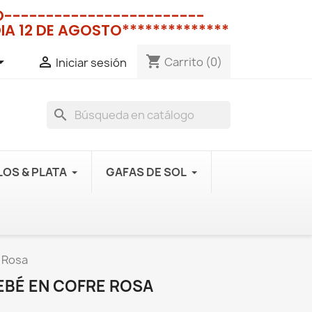
NO------------------------
IA 12 DE AGOSTO**************
shopping_cart


Carrito
(0)
Iniciar sesión
search
OS & PLATA
GAFAS DE SOL
e Rosa
BEBÉ EN COFRE ROSA