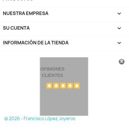
NUESTRA EMPRESA

SU CUENTA

INFORMACIÓN DE LA TIENDA
keyboard_arrow_down
OPINIONES
CLIENTES
© 2026 - Francisco López Joyeros