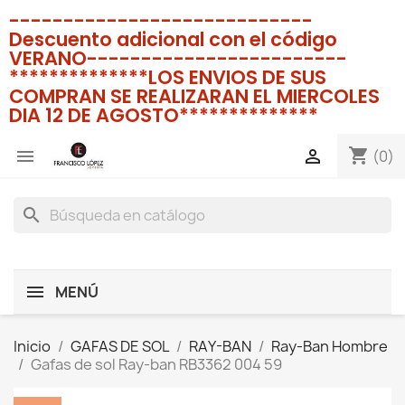
----------------------------
Descuento adicional con el código
VERANO------------------------
**************LOS ENVIOS DE SUS
COMPRAN SE REALIZARAN EL MIERCOLES
DIA 12 DE AGOSTO**************
shopping_cart


(0)
search
MENÚ
Inicio
GAFAS DE SOL
RAY-BAN
Ray-Ban Hombre
Gafas de sol Ray-ban RB3362 004 59