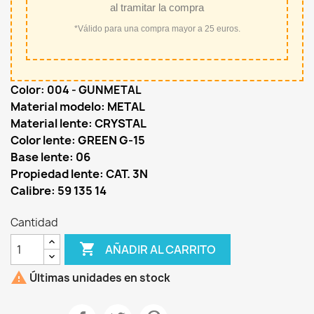
al tramitar la compra
*Válido para una compra mayor a 25 euros.
Color: 004 - GUNMETAL
Material modelo: METAL
Material lente: CRYSTAL
Color lente: GREEN G-15
Base lente: 06
Propiedad lente: CAT. 3N
Calibre: 59 135 14
Cantidad

AÑADIR AL CARRITO

Últimas unidades en stock