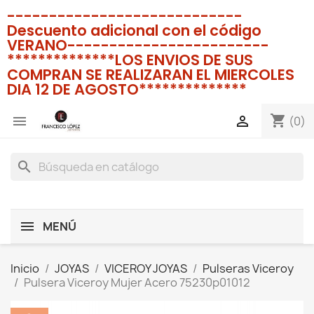
----------------------------
Descuento adicional con el código
VERANO------------------------
**************LOS ENVIOS DE SUS
COMPRAN SE REALIZARAN EL MIERCOLES
DIA 12 DE AGOSTO**************
shopping_cart


(0)
search
MENÚ
Inicio
JOYAS
VICEROY JOYAS
Pulseras Viceroy
Pulsera Viceroy Mujer Acero 75230p01012