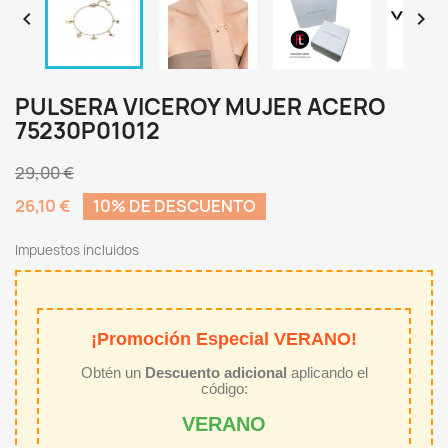


PULSERA VICEROY MUJER ACERO
75230P01012
29,00 €
26,10 €
10% DE DESCUENTO
Impuestos incluidos
¡Promoción Especial VERANO!
Obtén un
Descuento adicional
aplicando el
código:
VERANO