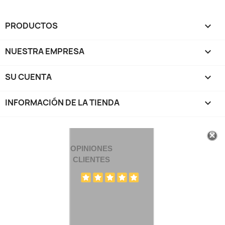
PRODUCTOS

NUESTRA EMPRESA

SU CUENTA

INFORMACIÓN DE LA TIENDA
keyboard_arrow_down
OPINIONES
CLIENTES