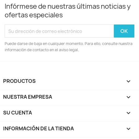
Infórmese de nuestras últimas noticias y
ofertas especiales
Puede darse de baja en cualquier momento. Para ello, consulte nuestra
información de contacto en el aviso legal.
PRODUCTOS

NUESTRA EMPRESA

SU CUENTA

INFORMACIÓN DE LA TIENDA
keyboard_arrow_down