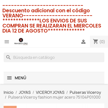
----------------------------
Descuento adicional con el código
VERANO------------------------
**************LOS ENVIOS DE SUS
COMPRAN SE REALIZARAN EL MIERCOLES
DIA 12 DE AGOSTO**************
shopping_cart


(0)
search
MENÚ
Inicio
JOYAS
VICEROY JOYAS
Pulseras Viceroy
Pulsera Viceroy fashion mujer acero 75104P01000