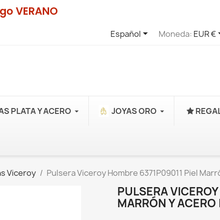
digo VERANO

Español
Moneda:
EUR €
AS PLATA Y ACERO
JOYAS ORO
REGAL
s Viceroy
Pulsera Viceroy Hombre 6371P09011 Piel Marró
PULSERA VICEROY 
MARRÓN Y ACERO I