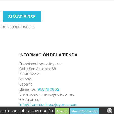
 ello, consulte nuestra
INFORMACIÓN DE LA TIENDA
Francisco Lopez Joyeros
Calle San Antonio, 68
30510 Yecla
Murcia
España
Llámenos:
968 79 08 32
Envíenos un mensaje de correo
electrónico:
info@franciscolopezjoyeros.com
har plenamente la navegación.
Acepto
Más información