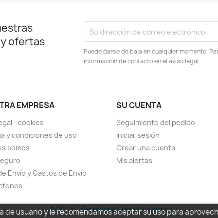
uestras
 y ofertas
Puede darse de baja en cualquier momento. Para
información de contacto en el aviso legal.
TRA EMPRESA
SU CUENTA
egal - cookies
Seguimiento del pedido
a y condiciones de uso
Iniciar sesión
es somos
Crear una cuenta
seguro
Mis alertas
de Envío y Gastos de Envío
ctenos
© 2026 - Francisco López Joyeros
cia de usuario y le recomendamos aceptar su uso para aprovec