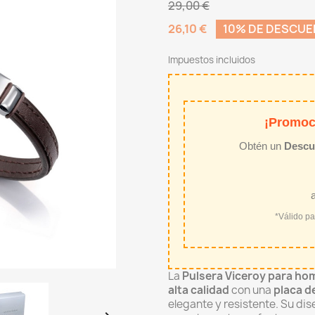
29,00 €
26,10 €
10% DE DESCU
Impuestos incluidos
¡Promoc
Obtén un
Descu
*Válido p
La
Pulsera Viceroy para ho
alta calidad
con una
placa d
elegante y resistente. Su dis