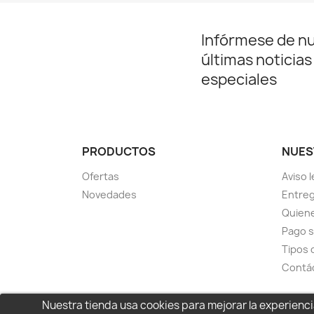
Infórmese de n
últimas noticias
especiales
PRODUCTOS
NUES
Ofertas
Aviso l
Novedades
Entreg
Quien
Pago 
Tipos 
Contá
Nuestra tienda usa cookies para mejorar la experien