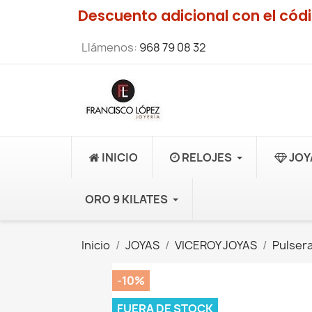
Descuento adicional con el có
Llámenos:
968 79 08 32
INICIO
RELOJES
JOY
ORO 9 KILATES
Inicio
JOYAS
VICEROY JOYAS
Pulsera
-10%
FUERA DE STOCK