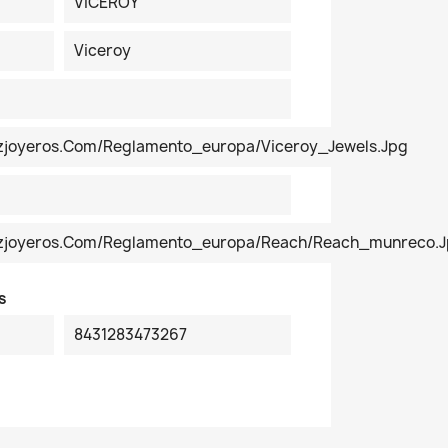
VICEROY
Viceroy
ezjoyeros.com/reglamento_europa/Viceroy_Jewels.jpg
pezjoyeros.com/reglamento_europa/reach/reach_munreco.
s
8431283473267