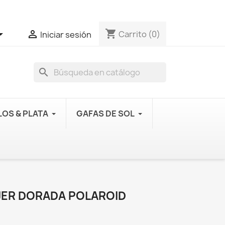
shopping_cart


Carrito
(0)
Iniciar sesión
search
OS & PLATA
GAFAS DE SOL
JER DORADA POLAROID