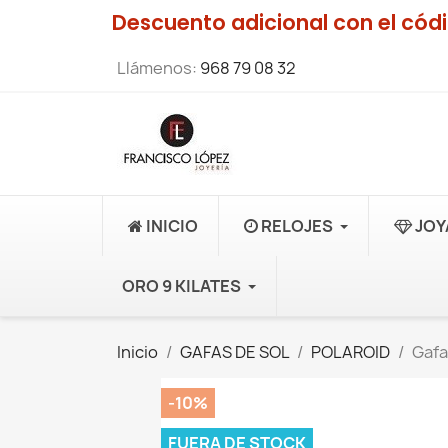
Descuento adicional con el có
Llámenos:
968 79 08 32
INICIO
RELOJES
JOY
ORO 9 KILATES
Inicio
GAFAS DE SOL
POLAROID
Gafa
-10%
FUERA DE STOCK