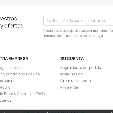
uestras
 y ofertas
Puede darse de baja en cualquier momento. Para
información de contacto en el aviso legal.
TRA EMPRESA
SU CUENTA
egal - cookies
Seguimiento del pedido
a y condiciones de uso
Iniciar sesión
es somos
Crear una cuenta
seguro
Mis alertas
de Envío y Gastos de Envío
ctenos
© 2026 - Francisco López Joyeros