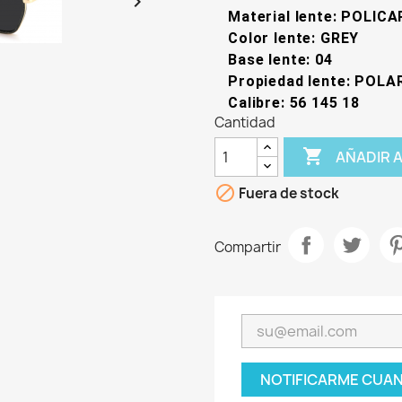

Material lente: POLI
Color lente: GREY
Base lente: 04
Propiedad lente: POLA
Calibre: 56 145 18
Cantidad

AÑADIR 

Fuera de stock
Compartir
NOTIFICARME CUAN