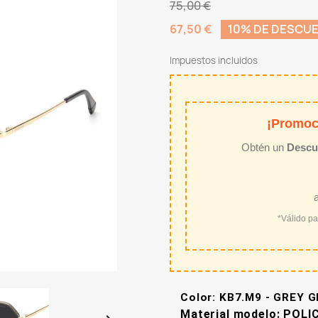
75,00 €
67,50 €
10% DE DESCU
Impuestos incluidos
¡Promoc
Obtén un
Descu
*Válido p
Color:
KB7.M9 - GREY G
Material modelo: PO