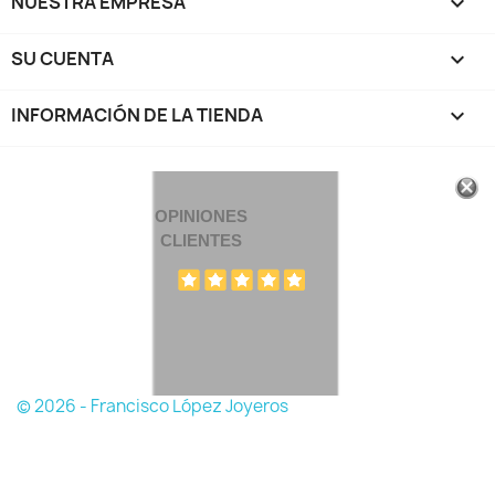
NUESTRA EMPRESA

SU CUENTA

INFORMACIÓN DE LA TIENDA
keyboard_arrow_down
OPINIONES
CLIENTES
© 2026 - Francisco López Joyeros