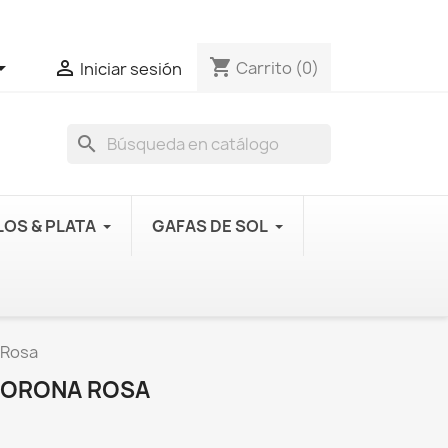
shopping_cart


Carrito
(0)
Iniciar sesión
search
OS & PLATA
GAFAS DE SOL
a Rosa
 CORONA ROSA