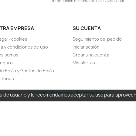
información de contacto en el aviso legal.
TRA EMPRESA
SU CUENTA
egal - cookies
Seguimiento del pedido
a y condiciones de uso
Iniciar sesión
es somos
Crear una cuenta
seguro
Mis alertas
de Envío y Gastos de Envío
ctenos
© 2026 - Francisco López Joyeros
cia de usuario y le recomendamos aceptar su uso para aprovec