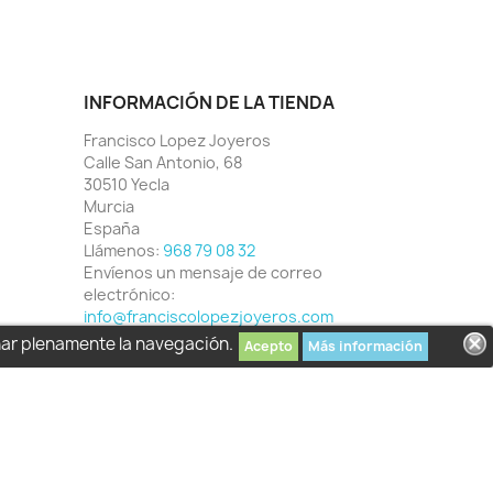
INFORMACIÓN DE LA TIENDA
Francisco Lopez Joyeros
Calle San Antonio, 68
30510 Yecla
Murcia
España
Llámenos:
968 79 08 32
Envíenos un mensaje de correo
electrónico:
info@franciscolopezjoyeros.com
har plenamente la navegación.
Acepto
Más información