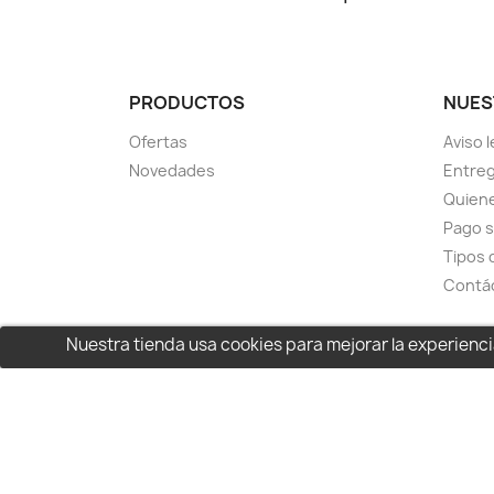
PRODUCTOS
NUES
Ofertas
Aviso l
Novedades
Entreg
Quien
Pago 
Tipos 
Contá
Nuestra tienda usa cookies para mejorar la experien