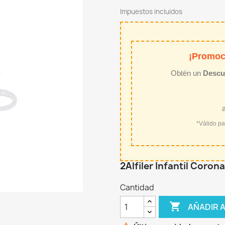
Impuestos incluidos
¡Promoc
Obtén un
Descu
*Válido p
2Alfiler Infantil Coron
Cantidad

AÑADIR 