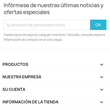
Infórmese de nuestras últimas noticias y
ofertas especiales
Puede darse de baja en cualquier momento. Para ello, consulte nuestra
información de contacto en el aviso legal.
PRODUCTOS

NUESTRA EMPRESA

SU CUENTA

INFORMACIÓN DE LA TIENDA
keyboard_arrow_down