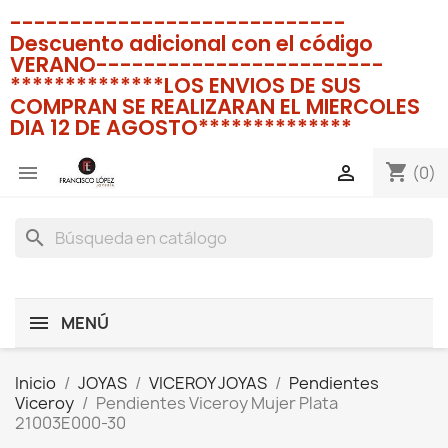
----------------------------
Descuento adicional con el código
VERANO------------------------
**************LOS ENVIOS DE SUS
COMPRAN SE REALIZARAN EL MIERCOLES
DIA 12 DE AGOSTO**************
shopping_cart


(0)
search
MENÚ
Inicio
JOYAS
VICEROY JOYAS
Pendientes
Viceroy
Pendientes Viceroy Mujer Plata
21003E000-30