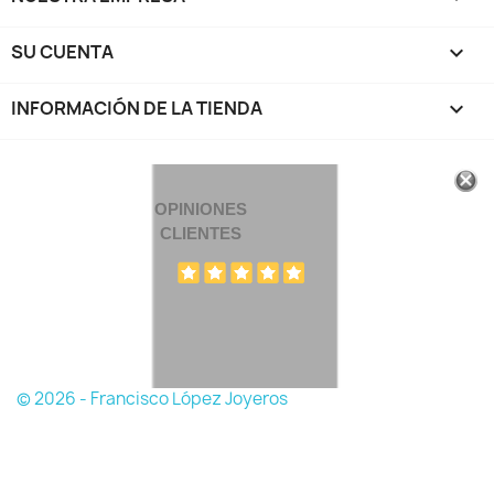
SU CUENTA

INFORMACIÓN DE LA TIENDA
keyboard_arrow_down
OPINIONES
CLIENTES
© 2026 - Francisco López Joyeros