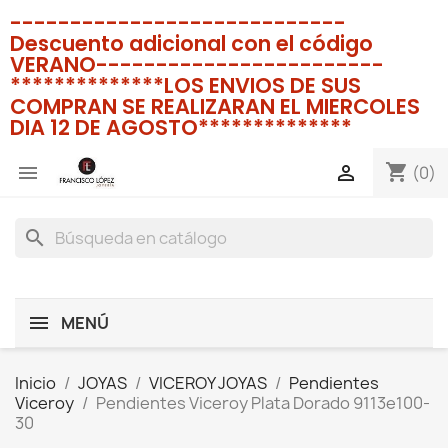
----------------------------
Descuento adicional con el código
VERANO------------------------
**************LOS ENVIOS DE SUS
COMPRAN SE REALIZARAN EL MIERCOLES
DIA 12 DE AGOSTO**************
shopping_cart


(0)
search
MENÚ
Inicio
JOYAS
VICEROY JOYAS
Pendientes
Viceroy
Pendientes Viceroy Plata Dorado 9113e100-
30