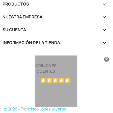
PRODUCTOS

NUESTRA EMPRESA

SU CUENTA

INFORMACIÓN DE LA TIENDA
keyboard_arrow_down
OPINIONES
CLIENTES
© 2026 - Francisco López Joyeros