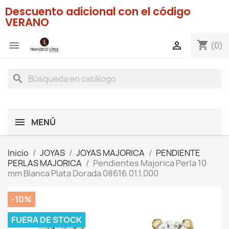
Descuento adicional con el código
VERANO
shopping_cart


(0)
search
MENÚ
Inicio
JOYAS
JOYAS MAJORICA
PENDIENTE
PERLAS MAJORICA
Pendientes Majorica Perla 10
mm Blanca Plata Dorada 08616.01.1.000
-10%
FUERA DE STOCK