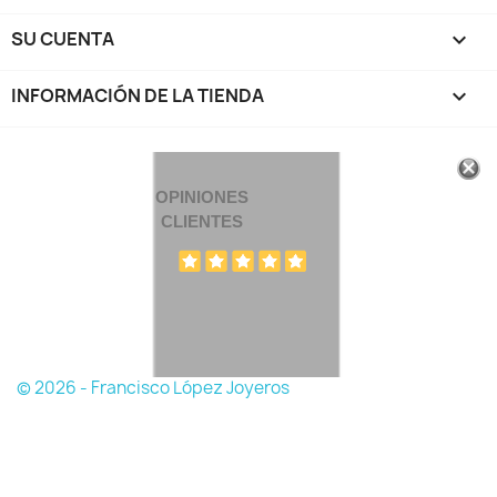
SU CUENTA

INFORMACIÓN DE LA TIENDA
keyboard_arrow_down
OPINIONES
CLIENTES
© 2026 - Francisco López Joyeros