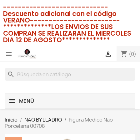
----------------------------
Descuento adicional con el código
VERANO------------------------
**************LOS ENVIOS DE SUS
COMPRAN SE REALIZARAN EL MIERCOLES
DIA 12 DE AGOSTO**************
shopping_cart


(0)
search
MENÚ
Inicio
NAO BY LLADRO
Figura Medico Nao
Porcelana 00708