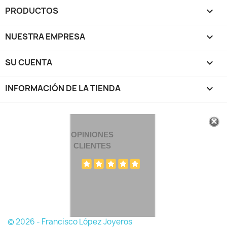
PRODUCTOS

NUESTRA EMPRESA

SU CUENTA

INFORMACIÓN DE LA TIENDA
keyboard_arrow_down
OPINIONES
CLIENTES
© 2026 - Francisco López Joyeros