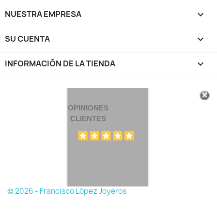
NUESTRA EMPRESA

SU CUENTA

INFORMACIÓN DE LA TIENDA
keyboard_arrow_down
OPINIONES
CLIENTES
© 2026 - Francisco López Joyeros