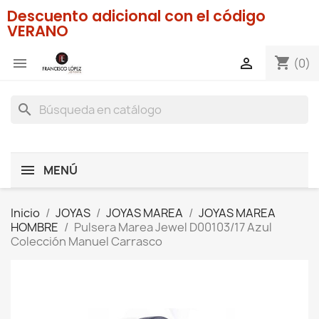
Descuento adicional con el código
VERANO
shopping_cart


(0)
search
MENÚ
Inicio
JOYAS
JOYAS MAREA
JOYAS MAREA
HOMBRE
Pulsera Marea Jewel D00103/17 Azul
Colección Manuel Carrasco