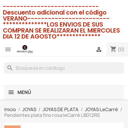
----------------------------
Descuento adicional con el código
VERANO------------------------
**************LOS ENVIOS DE SUS
COMPRAN SE REALIZARAN EL MIERCOLES
DIA 12 DE AGOSTO**************
shopping_cart


(0)
search
MENÚ
Inicio
JOYAS
JOYAS DE PLATA
JOYAS LeCarré
Pendientes plata fino rosa leCarré LB012RS