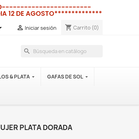
NO------------------------
IA 12 DE AGOSTO**************
shopping_cart


Carrito
(0)
Iniciar sesión
search
OS & PLATA
GAFAS DE SOL
MUJER PLATA DORADA