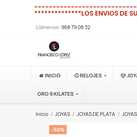
----------------------------
**************LOS ENVIOS DE S
Llámenos:
968 79 08 32
INICIO
RELOJES
JOY
ORO 9 KILATES
Inicio
JOYAS
JOYAS DE PLATA
JOYAS
-50%