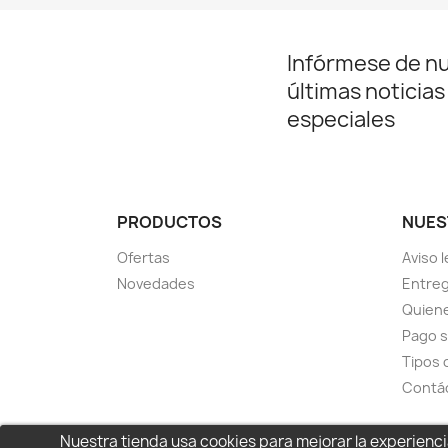
Infórmese de n
últimas noticias
especiales
PRODUCTOS
NUES
Ofertas
Aviso l
Novedades
Entreg
Quien
Pago 
Tipos 
Contá
Nuestra tienda usa cookies para mejorar la experien