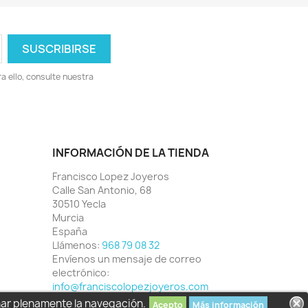
 ello, consulte nuestra
INFORMACIÓN DE LA TIENDA
Francisco Lopez Joyeros
Calle San Antonio, 68
30510 Yecla
Murcia
España
Llámenos:
968 79 08 32
Envíenos un mensaje de correo
electrónico:
info@franciscolopezjoyeros.com
har plenamente la navegación.
Acepto
Más información