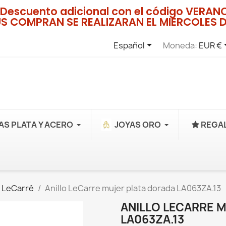
Descuento adicional con el código VERA
US COMPRAN SE REALIZARAN EL MIERCOLES D

Español
Moneda:
EUR €
AS PLATA Y ACERO
JOYAS ORO
REGAL
 LeCarré
Anillo LeCarre mujer plata dorada LA063ZA.13
ANILLO LECARRE 
LA063ZA.13