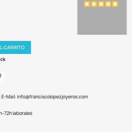
AL CARRITO
ock
 - E-Mail: info@franciscolopezjoyeros.com
h-72h laborales