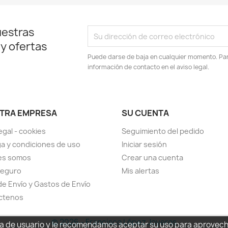
uestras
 y ofertas
Puede darse de baja en cualquier momento. Para
información de contacto en el aviso legal.
TRA EMPRESA
SU CUENTA
egal - cookies
Seguimiento del pedido
a y condiciones de uso
Iniciar sesión
es somos
Crear una cuenta
seguro
Mis alertas
de Envío y Gastos de Envío
ctenos
© 2026 - Francisco López Joyeros
cia de usuario y le recomendamos aceptar su uso para aprovec