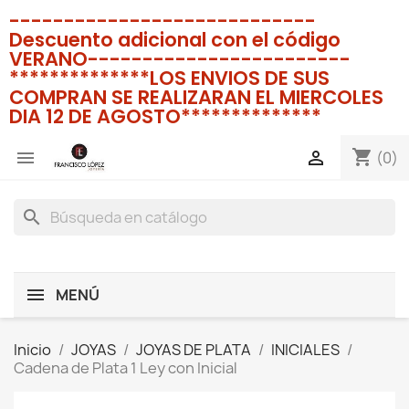
----------------------------
Descuento adicional con el código
VERANO------------------------
**************LOS ENVIOS DE SUS
COMPRAN SE REALIZARAN EL MIERCOLES
DIA 12 DE AGOSTO**************
shopping_cart


(0)
search
MENÚ
Inicio
JOYAS
JOYAS DE PLATA
INICIALES
Cadena de Plata 1 Ley con Inicial