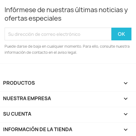
Infórmese de nuestras últimas noticias y
ofertas especiales
Puede darse de baja en cualquier momento. Para ello, consulte nuestra
información de contacto en el aviso legal.
PRODUCTOS

NUESTRA EMPRESA

SU CUENTA

INFORMACIÓN DE LA TIENDA
keyboard_arrow_down