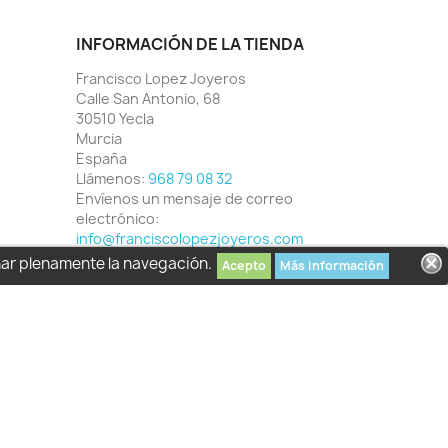
INFORMACIÓN DE LA TIENDA
Francisco Lopez Joyeros
Calle San Antonio, 68
30510 Yecla
Murcia
España
Llámenos:
968 79 08 32
Envíenos un mensaje de correo
electrónico:
info@franciscolopezjoyeros.com
har plenamente la navegación.
Acepto
Más información