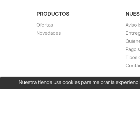
PRODUCTOS
NUES
Ofertas
Aviso l
Novedades
Entreg
Quien
Pago 
Tipos 
Contá
Nuestra tienda usa cookies para mejorar la experien