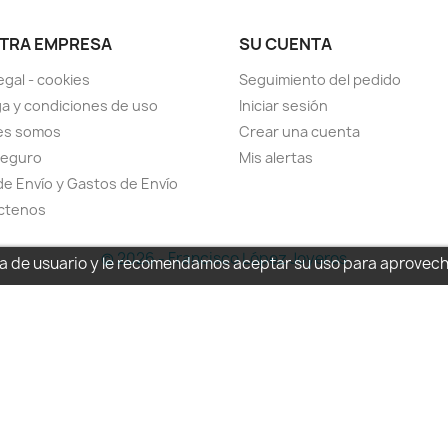
TRA EMPRESA
SU CUENTA
egal - cookies
Seguimiento del pedido
a y condiciones de uso
Iniciar sesión
es somos
Crear una cuenta
seguro
Mis alertas
de Envío y Gastos de Envío
ctenos
© 2026 - Francisco López Joyeros
cia de usuario y le recomendamos aceptar su uso para aprovec