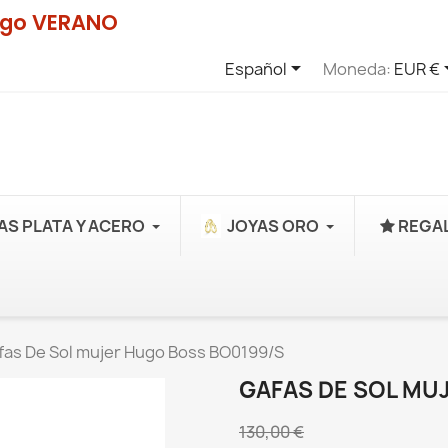
digo VERANO

Español
Moneda:
EUR €
AS PLATA Y ACERO
JOYAS ORO
REGAL
fas De Sol mujer Hugo Boss BO0199/S
GAFAS DE SOL MU
130,00 €