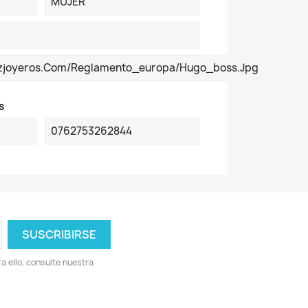
MUJER
pezjoyeros.com/reglamento_europa/hugo_boss.jpg
s
0762753262844
 ello, consulte nuestra