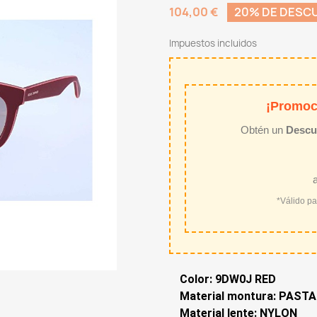
104,00 €
20% DE DESC
Impuestos incluidos
¡Promoc
Obtén un
Descu
*Válido p
Color: 9DW0J RED
Material montura: PASTA
Material lente: NYLON