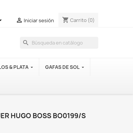
shopping_cart


Carrito
(0)
Iniciar sesión
search
OS & PLATA
GAFAS DE SOL
JER HUGO BOSS BO0199/S