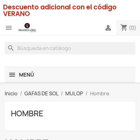
Descuento adicional con el código
VERANO
shopping_cart


(0)
search
MENÚ
Inicio
GAFAS DE SOL
MULOP
Hombre
HOMBRE