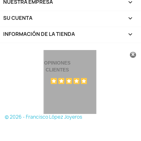
NUESTRA EMPRESA

SU CUENTA

INFORMACIÓN DE LA TIENDA
keyboard_arrow_down
OPINIONES
CLIENTES
© 2026 - Francisco López Joyeros