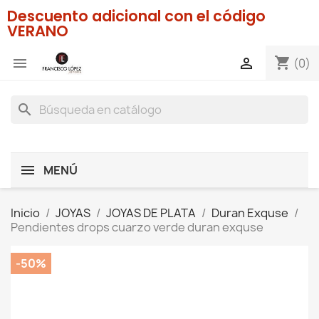
Descuento adicional con el código
VERANO
shopping_cart


(0)
search
MENÚ
Inicio
JOYAS
JOYAS DE PLATA
Duran Exquse
Pendientes drops cuarzo verde duran exquse
-50%