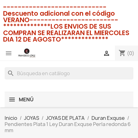
----------------------------
Descuento adicional con el código
VERANO------------------------
**************LOS ENVIOS DE SUS
COMPRAN SE REALIZARAN EL MIERCOLES
DIA 12 DE AGOSTO**************
shopping_cart


(0)
search
MENÚ
Inicio
JOYAS
JOYAS DE PLATA
Duran Exquse
Pendientes Plata 1 Ley Duran Exquse Perla redonda 6
mm