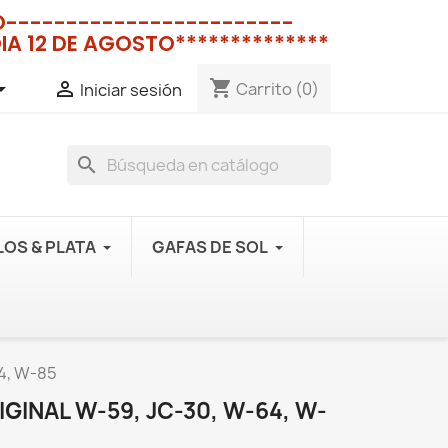
NO------------------------
IA 12 DE AGOSTO**************
shopping_cart


Carrito
(0)
Iniciar sesión
search
OS & PLATA
GAFAS DE SOL
64, W-85
GINAL W-59, JC-30, W-64, W-