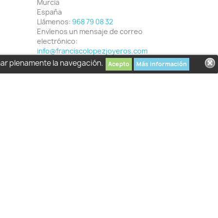
Murcia
España
Llámenos:
968 79 08 32
Envíenos un mensaje de correo
electrónico:
info@franciscolopezjoyeros.com
har plenamente la navegación.
Acepto
Más información