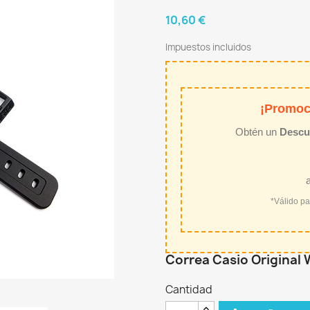
10,60 €
Impuestos incluidos
¡Promoc
Obtén un
Descu
*Válido p
Correa Casio Original 
Cantidad