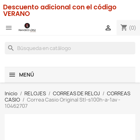
Descuento adicional con el código
VERANO
shopping_cart


(0)
search
MENÚ
Inicio
RELOJES
CORREAS DE RELOJ
CORREAS
CASIO
Correa Casio Original Stl-s100h-a-1av -
10462707