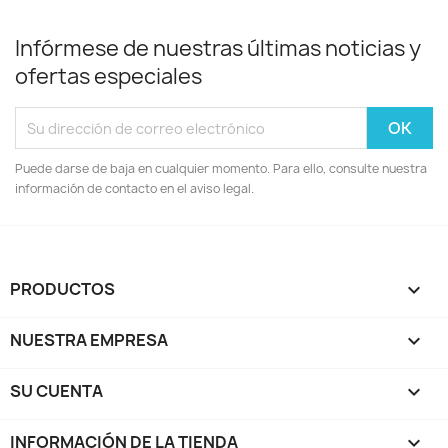
Infórmese de nuestras últimas noticias y
ofertas especiales
Puede darse de baja en cualquier momento. Para ello, consulte nuestra
información de contacto en el aviso legal.
PRODUCTOS

NUESTRA EMPRESA

SU CUENTA

INFORMACIÓN DE LA TIENDA
keyboard_arrow_down