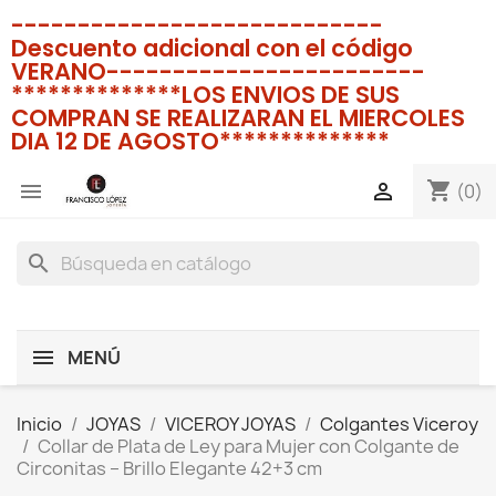
----------------------------
Descuento adicional con el código
VERANO------------------------
**************LOS ENVIOS DE SUS
COMPRAN SE REALIZARAN EL MIERCOLES
DIA 12 DE AGOSTO**************
shopping_cart


(0)
search
MENÚ
Inicio
JOYAS
VICEROY JOYAS
Colgantes Viceroy
Collar de Plata de Ley para Mujer con Colgante de
Circonitas – Brillo Elegante 42+3 cm