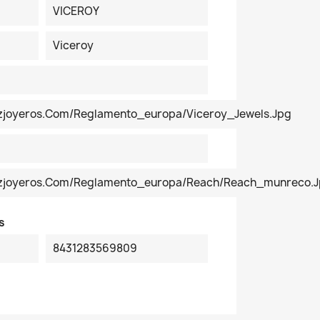
VICEROY
Viceroy
ezjoyeros.com/reglamento_europa/Viceroy_Jewels.jpg
pezjoyeros.com/reglamento_europa/reach/reach_munreco.
s
8431283569809