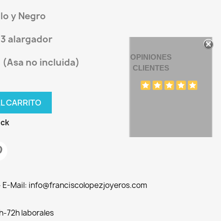
lo y Negro
3 alargador
OPINIONES
(Asa no incluida)
CLIENTES
AL CARRITO
ock
 - E-Mail: info@franciscolopezjoyeros.com
h-72h laborales