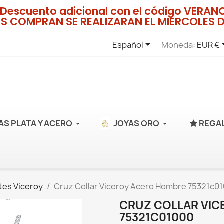
Descuento adicional con el código VERA
US COMPRAN SE REALIZARAN EL MIERCOLES D

Español
Moneda:
EUR €
AS PLATA Y ACERO
JOYAS ORO
REGAL
tes Viceroy
Cruz Collar Viceroy Acero Hombre 75321c0
CRUZ COLLAR VI
75321C01000