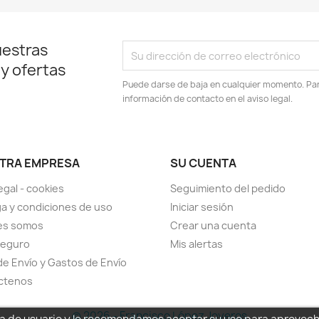
uestras
 y ofertas
Puede darse de baja en cualquier momento. Para
información de contacto en el aviso legal.
TRA EMPRESA
SU CUENTA
egal - cookies
Seguimiento del pedido
a y condiciones de uso
Iniciar sesión
es somos
Crear una cuenta
seguro
Mis alertas
de Envío y Gastos de Envío
ctenos
© 2026 - Francisco López Joyeros