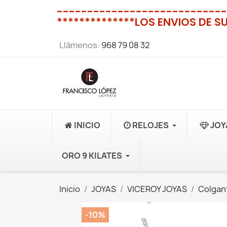
----------------------------
**************LOS ENVIOS DE S
Llámenos:
968 79 08 32
INICIO
RELOJES
JOY
ORO 9 KILATES
Inicio
JOYAS
VICEROY JOYAS
Colgan
-10%