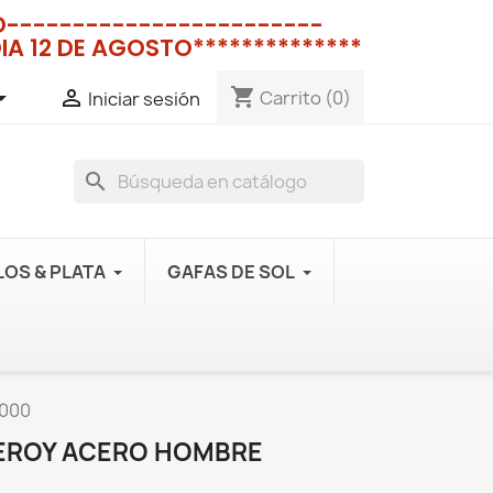
NO------------------------
IA 12 DE AGOSTO**************
shopping_cart


Carrito
(0)
Iniciar sesión
search
OS & PLATA
GAFAS DE SOL
1000
CEROY ACERO HOMBRE