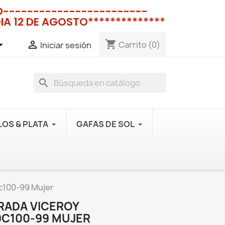
NO------------------------
IA 12 DE AGOSTO**************
shopping_cart


Carrito
(0)
Iniciar sesión
search
OS & PLATA
GAFAS DE SOL
9c100-99 Mujer
RADA VICEROY
C100-99 MUJER