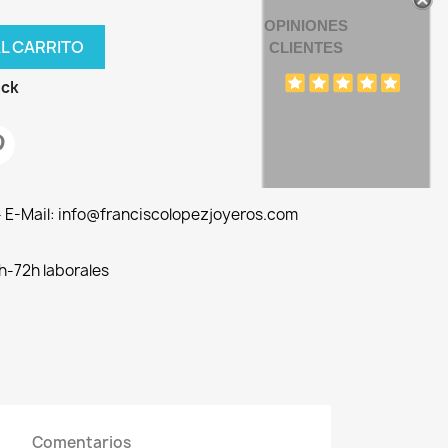
OPINIONES
AL CARRITO
CLIENTES
ock
 - E-Mail: info@franciscolopezjoyeros.com
h-72h laborales
Comentarios