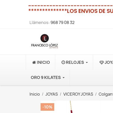
----------------------------
**************LOS ENVIOS DE S
Llámenos:
968 79 08 32
INICIO
RELOJES
JOY
ORO 9 KILATES
Inicio
JOYAS
VICEROY JOYAS
Colgan
-10%