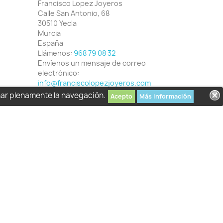
Francisco Lopez Joyeros
Calle San Antonio, 68
30510 Yecla
Murcia
España
Llámenos:
968 79 08 32
Envíenos un mensaje de correo
electrónico:
info@franciscolopezjoyeros.com
har plenamente la navegación.
Acepto
Más información