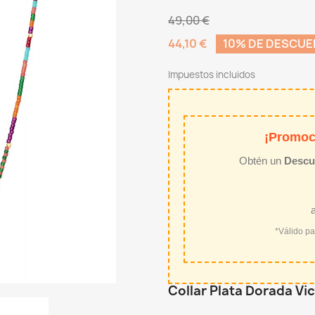
49,00 €
44,10 €
10% DE DESCU
Impuestos incluidos
¡Promoc
Obtén un
Descu
*Válido p
Collar Plata Dorada V