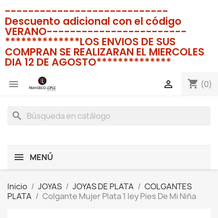
----------------------------
Descuento adicional con el código
VERANO------------------------
**************LOS ENVIOS DE SUS
COMPRAN SE REALIZARAN EL MIERCOLES
DIA 12 DE AGOSTO**************
shopping_cart


(0)
search
MENÚ
Inicio
JOYAS
JOYAS DE PLATA
COLGANTES
PLATA
Colgante Mujer Plata 1 ley Pies De Mi Niña