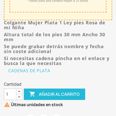
*Válido para una compra mayor a 25 euros.
Colgante Mujer Plata 1 Ley pies Rosa de
mi Niña
Altura total de los pies 30 mm Ancho 30
mm
Se puede grabar detrás nombre y fecha
sin coste adicional
Si necesitas cadena pincha en el enlace y
busca la que necesitas
CADENAS DE PLATA
Cantidad

AÑADIR AL CARRITO

Últimas unidades en stock