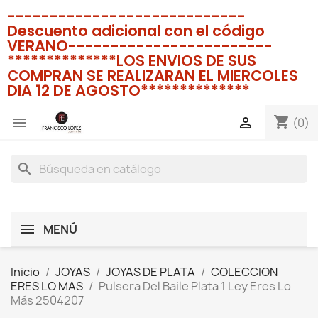
----------------------------
Descuento adicional con el código
VERANO------------------------
**************LOS ENVIOS DE SUS
COMPRAN SE REALIZARAN EL MIERCOLES
DIA 12 DE AGOSTO**************
shopping_cart


(0)
search
MENÚ
Inicio
JOYAS
JOYAS DE PLATA
COLECCION
ERES LO MAS
Pulsera Del Baile Plata 1 Ley Eres Lo
Más 2504207