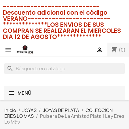
----------------------------
Descuento adicional con el código
VERANO------------------------
**************LOS ENVIOS DE SUS
COMPRAN SE REALIZARAN EL MIERCOLES
DIA 12 DE AGOSTO**************
shopping_cart


(0)
search
MENÚ
Inicio
JOYAS
JOYAS DE PLATA
COLECCION
ERES LO MAS
Pulsera De La Amistad Plata 1 Ley Eres
Lo Más