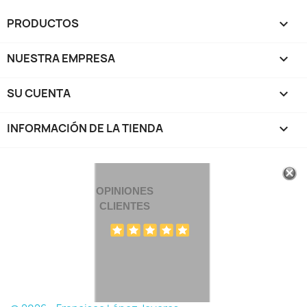
PRODUCTOS

NUESTRA EMPRESA

SU CUENTA

INFORMACIÓN DE LA TIENDA
keyboard_arrow_down
OPINIONES
CLIENTES