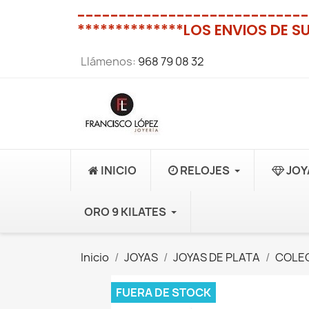
----------------------------
**************LOS ENVIOS DE S
Llámenos:
968 79 08 32
INICIO
RELOJES
JOY
ORO 9 KILATES
Inicio
JOYAS
JOYAS DE PLATA
COLEC
FUERA DE STOCK