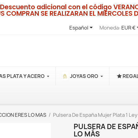
Descuento adicional con el código VERA
US COMPRAN SE REALIZARAN EL MIERCOLES D

Español
Moneda:
EUR €
AS PLATA Y ACERO
JOYAS ORO
REGAL
CION ERES LO MAS
Pulsera De España Mujer Plata 1 Ley
PULSERA DE ESPAÑ
LO MÁS