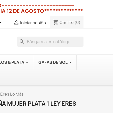
NO------------------------
IA 12 DE AGOSTO**************
shopping_cart


Carrito
(0)
Iniciar sesión
search
OS & PLATA
GAFAS DE SOL
 Eres Lo Más
A MUJER PLATA 1 LEY ERES