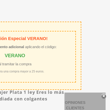
ión Especial VERANO!
ento adicional
aplicando el código:
VERANO
al tramitar la compra
ara una compra mayor a 25 euros.
jer Plata 1 ley Eres lo más
diada con colgantes
OPINIONES
CLIENTES