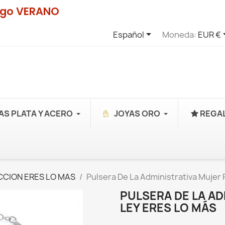
digo VERANO

Español
Moneda:
EUR €
AS PLATA Y ACERO
JOYAS ORO
REGAL
CION ERES LO MAS
Pulsera De La Administrativa Mujer 
PULSERA DE LA AD
LEY ERES LO MÁS