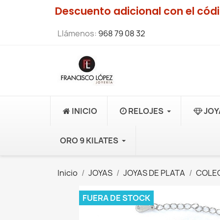
Descuento adicional con el có
Llámenos:
968 79 08 32
INICIO
RELOJES
JOY
ORO 9 KILATES
Inicio
JOYAS
JOYAS DE PLATA
COLEC
FUERA DE STOCK