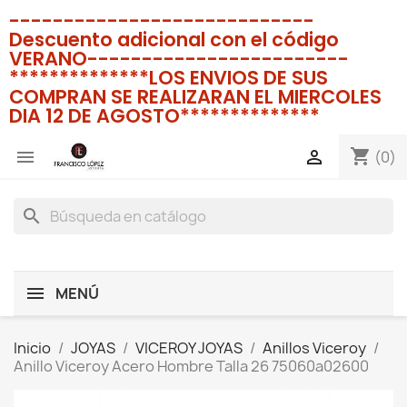
----------------------------
Descuento adicional con el código
VERANO------------------------
**************LOS ENVIOS DE SUS
COMPRAN SE REALIZARAN EL MIERCOLES
DIA 12 DE AGOSTO**************
shopping_cart


(0)
search
MENÚ
Inicio
JOYAS
VICEROY JOYAS
Anillos Viceroy
Anillo Viceroy Acero Hombre Talla 26 75060a02600