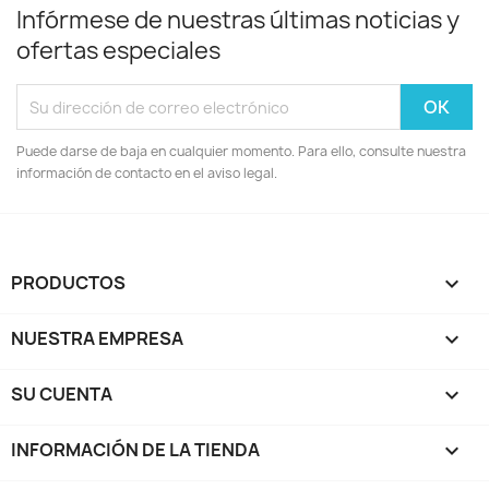
Infórmese de nuestras últimas noticias y
ofertas especiales
Puede darse de baja en cualquier momento. Para ello, consulte nuestra
información de contacto en el aviso legal.
PRODUCTOS

NUESTRA EMPRESA

SU CUENTA

INFORMACIÓN DE LA TIENDA
keyboard_arrow_down