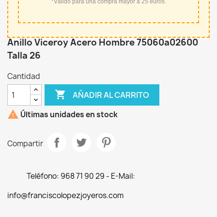
*Válido para una compra mayor a 25 euros.
Anillo Viceroy Acero Hombre 75060a02600
Talla 26
Cantidad

AÑADIR AL CARRITO

Últimas unidades en stock
Compartir
Teléfono: 968 71 90 29 - E-Mail:
info@franciscolopezjoyeros.com