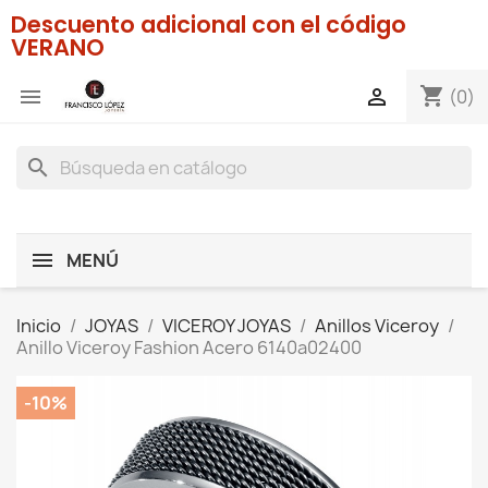
Descuento adicional con el código
VERANO
shopping_cart


(0)
search
MENÚ
Inicio
JOYAS
VICEROY JOYAS
Anillos Viceroy
Anillo Viceroy Fashion Acero 6140a02400
-10%