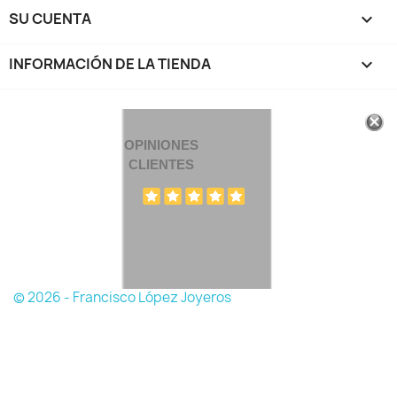
SU CUENTA

INFORMACIÓN DE LA TIENDA
keyboard_arrow_down
OPINIONES
CLIENTES
© 2026 - Francisco López Joyeros