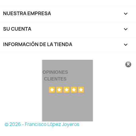
NUESTRA EMPRESA

SU CUENTA

INFORMACIÓN DE LA TIENDA
keyboard_arrow_down
OPINIONES
CLIENTES
© 2026 - Francisco López Joyeros