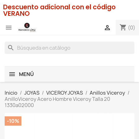
Descuento adicional con el código
VERANO
shopping_cart


(0)
search
MENÚ
Inicio
JOYAS
VICEROY JOYAS
Anillos Viceroy
AnilloViceroy Acero Hombre Viceroy Talla 20
1330a02000
-10%