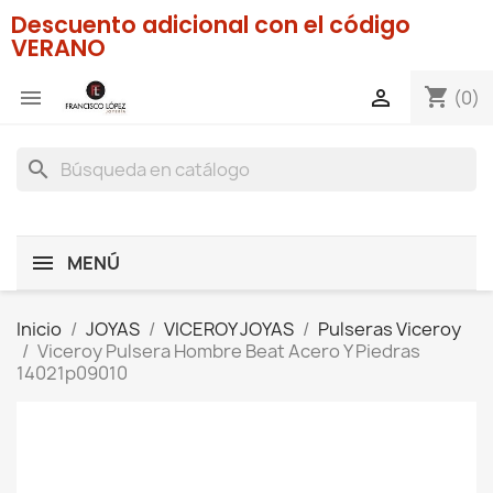
Descuento adicional con el código
VERANO
shopping_cart


(0)
search
MENÚ
Inicio
JOYAS
VICEROY JOYAS
Pulseras Viceroy
Viceroy Pulsera Hombre Beat Acero Y Piedras
14021p09010