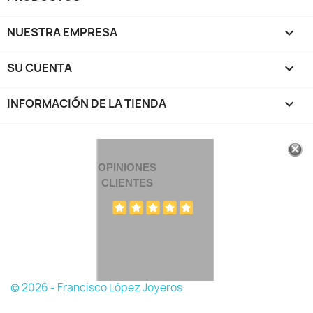
NUESTRA EMPRESA

SU CUENTA

INFORMACIÓN DE LA TIENDA
keyboard_arrow_down
OPINIONES
CLIENTES
© 2026 - Francisco López Joyeros