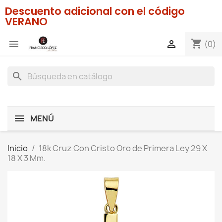
Descuento adicional con el código
VERANO
shopping_cart


(0)
search
MENÚ
Inicio
18k Cruz Con Cristo Oro de Primera Ley 29 X
18 X 3 Mm.