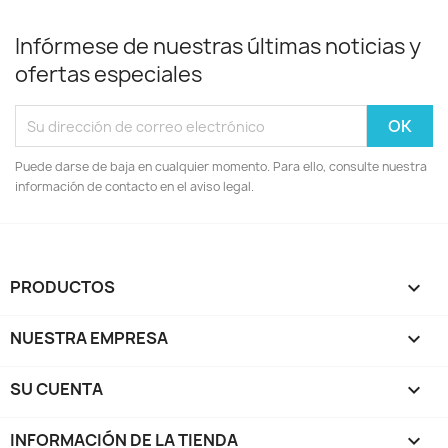
Infórmese de nuestras últimas noticias y
ofertas especiales
Puede darse de baja en cualquier momento. Para ello, consulte nuestra
información de contacto en el aviso legal.
PRODUCTOS

NUESTRA EMPRESA

SU CUENTA

INFORMACIÓN DE LA TIENDA
keyboard_arrow_down