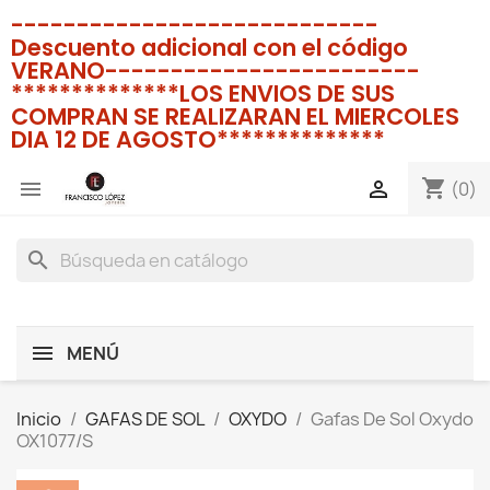
----------------------------
Descuento adicional con el código
VERANO------------------------
**************LOS ENVIOS DE SUS
COMPRAN SE REALIZARAN EL MIERCOLES
DIA 12 DE AGOSTO**************
shopping_cart


(0)
search
MENÚ
Inicio
GAFAS DE SOL
OXYDO
Gafas De Sol Oxydo
OX1077/S