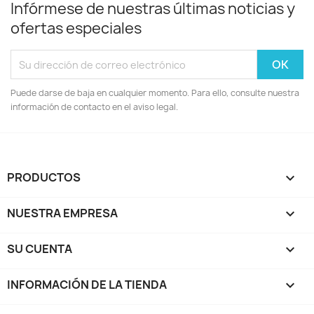
Infórmese de nuestras últimas noticias y
ofertas especiales
Puede darse de baja en cualquier momento. Para ello, consulte nuestra
información de contacto en el aviso legal.
PRODUCTOS

NUESTRA EMPRESA

SU CUENTA

INFORMACIÓN DE LA TIENDA
keyboard_arrow_down