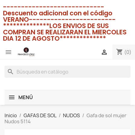
----------------------------
Descuento adicional con el código
VERANO------------------------
**************LOS ENVIOS DE SUS
COMPRAN SE REALIZARAN EL MIERCOLES
DIA 12 DE AGOSTO**************
shopping_cart


(0)
search
MENÚ
Inicio
GAFAS DE SOL
NUDOS
Gafa de sol mujer
Nudos 5114