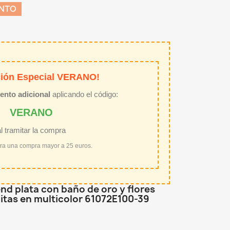
ENTO
ión Especial VERANO!
ento adicional
aplicando el código:
VERANO
al tramitar la compra
ara una compra mayor a 25 euros.
nd plata con baño de oro y flores
itas en multicolor 61072E100-39