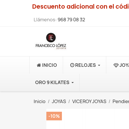
Descuento adicional con el có
Llámenos:
968 79 08 32
INICIO
RELOJES
JOY
ORO 9 KILATES
Inicio
JOYAS
VICEROY JOYAS
Pendie
-10%