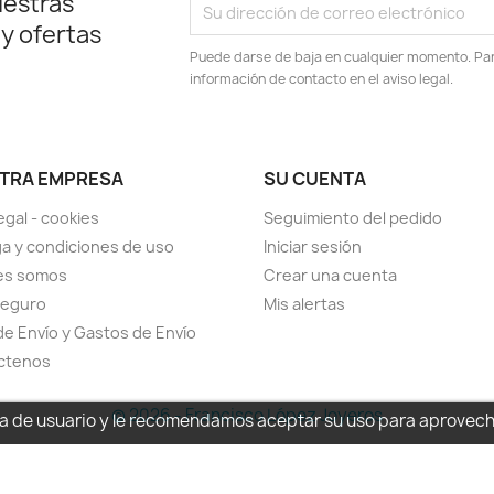
uestras
 y ofertas
Puede darse de baja en cualquier momento. Para
información de contacto en el aviso legal.
TRA EMPRESA
SU CUENTA
egal - cookies
Seguimiento del pedido
a y condiciones de uso
Iniciar sesión
es somos
Crear una cuenta
seguro
Mis alertas
de Envío y Gastos de Envío
ctenos
© 2026 - Francisco López Joyeros
cia de usuario y le recomendamos aceptar su uso para aprovec