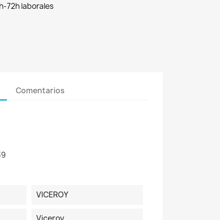
h-72h laborales
Comentarios
39
VICEROY
Viceroy