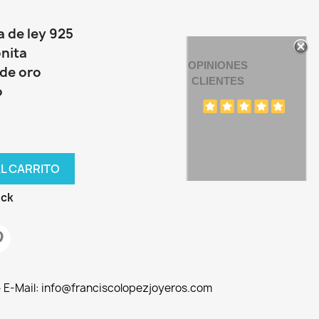
a de ley 925
onita
OPINIONES
de oro
CLIENTES
o
AL CARRITO
ock
 - E-Mail: info@franciscolopezjoyeros.com