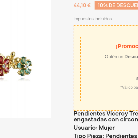
44,10 €
10% DE DESCU
Impuestos incluidos
¡Promoc
Obtén un
Descu
*Válido p
Pendientes Viceroy Tre
engastadas con circon
Usuario: Mujer
Tipo Pieza: Pendientes