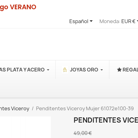
digo VERANO

Español
Moneda:
EUR €
AS PLATA Y ACERO
JOYAS ORO
REGAL
ntes Viceroy
Penditentes Viceroy Mujer 61072e100-39
PENDITENTES VIC
49,00 €