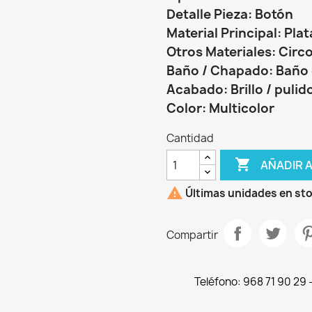
Detalle Pieza: Botón
Material Principal: Plat
Otros Materiales: Circ
Baño / Chapado: Baño 
Acabado: Brillo / pulid
Color: Multicolor
Cantidad

AÑADIR 

Últimas unidades en st
Compartir
Teléfono: 968 71 90 29