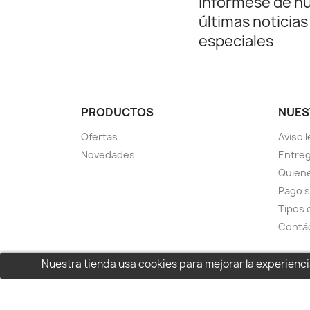
Infórmese de n
últimas noticias
especiales
PRODUCTOS
NUES
Ofertas
Aviso l
Novedades
Entreg
Quien
Pago 
Tipos 
Contá
Nuestra tienda usa cookies para mejorar la experien