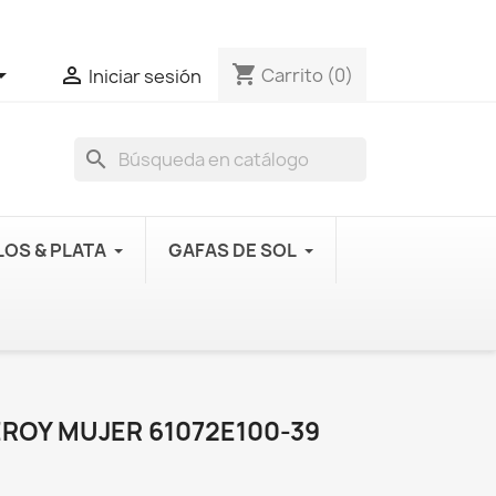
shopping_cart


Carrito
(0)
Iniciar sesión
search
OS & PLATA
GAFAS DE SOL
EROY MUJER 61072E100-39