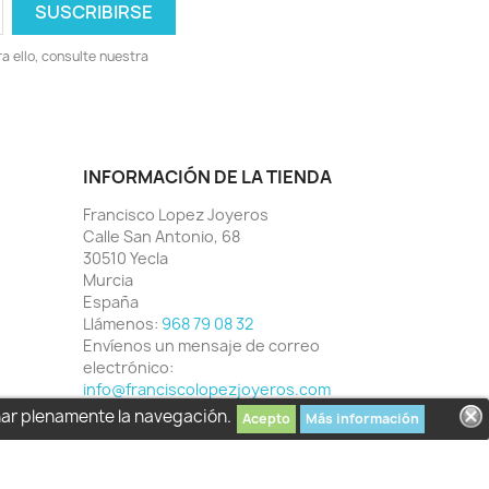
 ello, consulte nuestra
INFORMACIÓN DE LA TIENDA
Francisco Lopez Joyeros
Calle San Antonio, 68
30510 Yecla
Murcia
España
Llámenos:
968 79 08 32
Envíenos un mensaje de correo
electrónico:
info@franciscolopezjoyeros.com
har plenamente la navegación.
Acepto
Más información